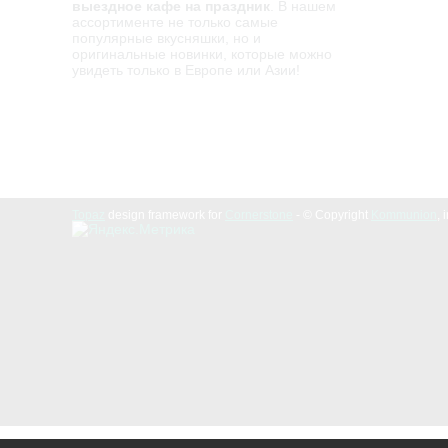
выездное кафе на праздник
. В нашем
ассортименте не только самые
популярные вкусняшки, но и
оригинальные новинки, которые можно
увидеть только в Европе или Азии!
Topaz
design framework for
Cornerstone
- © Copyright
Kommunion
, 