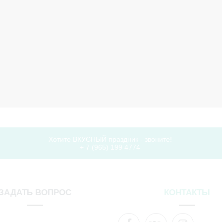
Kinder-Cafe
_______
ИЯ
ОФОРМЛЕНИЕ
МЕБЕЛЬ
МАСТЕ
Хотите ВКУСНЫЙ праздник - звоните!
+ 7 (965) 199 4774
ЗАДАТЬ ВОПРОС
КОНТАКТЫ