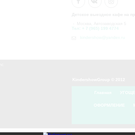
Детское выездное кафе на п
- Москва, Автозаводская 5
Тел: + 7 (965) 199 4774
kindershow@yandex.ru
inc.
KindershowGroup © 2012
Главная
УГОЩ
ОФОРМЛЕНИЕ