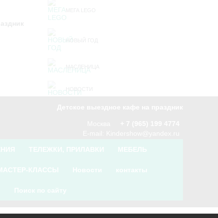
МЕГА LEGO
раздник
НОВЫЙ ГОД
МАСЛЕНИЦА
НОВОСТИ
Детское выездное кафе на праздник
Москва
+ 7 (965) 199 4774
E-mail:
Kindershow@yandex.ru
ЕНИЯ
ТЕЛЕЖКИ, ПРИЛАВКИ
МЕБЕЛЬ
МАСТЕР-КЛАССЫ
Новости
контакты
Поиск по сайту