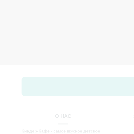
УГОЩЕН
О НАС
Киндер-Кафе
- самое вкусное
детское