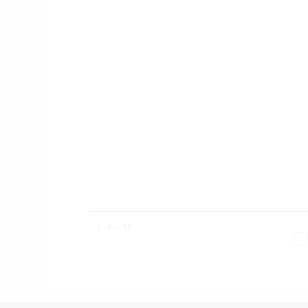
варенье, сметана
ЧИТАТЬ ДАЛЕЕ
19 ф
Сыр
В чес
очаро
вино 
фонд
угост
общен
ЧИТА
1 - 4
из
63
1