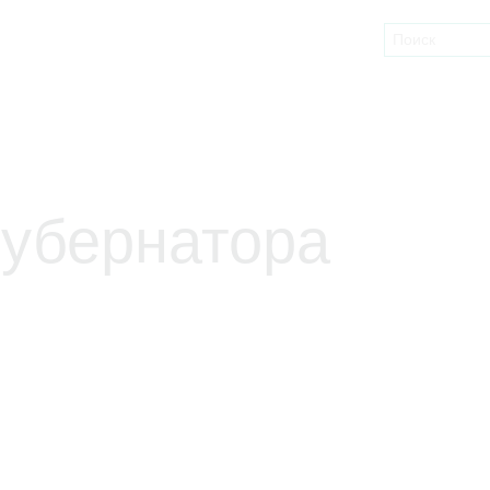
губернатора
Наша блинная станция приехала в
Представительство губернатора Свердловской
области, чтобы порадовать прекрасных дам
накануне 8 марта и Масленицы. Наши кулинары
делились старинными рецептами блинчиков с
гостями и угощали горячими с пылу, с жару и
блинчиками с разной начинкой. Впридачу к