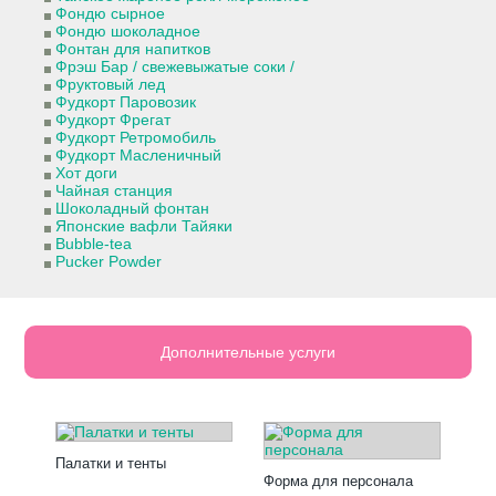
Фондю сырное
Фондю шоколадное
Фонтан для напитков
Фрэш Бар / свежевыжатые соки /
Фруктовый лед
Фудкорт Паровозик
Фудкорт Фрегат
Фудкорт Ретромобиль
Фудкорт Масленичный
Хот доги
Чайная станция
Шоколадный фонтан
Японские вафли Тайяки
Bubble-tea
Pucker Powder
Дополнительные услуги
Палатки и тенты
Форма для персонала