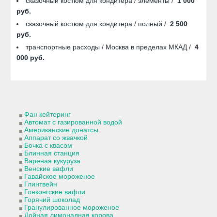
сказочный костюм для кондитера / элементы /
1 000
руб.
сказочный костюм для кондитера / полный /
2 500
руб.
транспортные расходы / Москва в пределах МКАД /
4
000 руб.
Фан кейтеринг
Автомат с газированной водой
Американские донатсы
Аппарат со жвачкой
Бочка с квасом
Блинная станция
Вареная кукуруза
Венские вафли
Гавайское мороженое
Глинтвейн
Гонконгские вафли
Горячий шоколад
Гранулированное мороженое
Дойная лимонадная корова