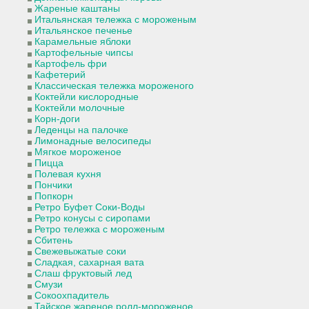
Жареные каштаны
Итальянская тележка с мороженым
Итальянское печенье
Карамельные яблоки
Картофельные чипсы
Картофель фри
Кафетерий
Классическая тележка мороженого
Коктейли кислородные
Коктейли молочные
Корн-доги
Леденцы на палочке
Лимонадные велосипеды
Мягкое мороженое
Пицца
Полевая кухня
Пончики
Попкорн
Ретро Буфет Соки-Воды
Ретро конусы с сиропами
Ретро тележка с мороженым
Сбитень
Свежевыжатые соки
Сладкая, сахарная вата
Слаш фруктовый лед
Смузи
Сокоохпадитель
Тайское жареное ролл-мороженое