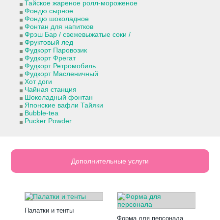
Тайское жареное ролл-мороженое
Фондю сырное
Фондю шоколадное
Фонтан для напитков
Фрэш Бар / свежевыжатые соки /
Фруктовый лед
Фудкорт Паровозик
Фудкорт Фрегат
Фудкорт Ретромобиль
Фудкорт Масленичный
Хот доги
Чайная станция
Шоколадный фонтан
Японские вафли Тайяки
Bubble-tea
Pucker Powder
Дополнительные услуги
Палатки и тенты
Форма для персонала