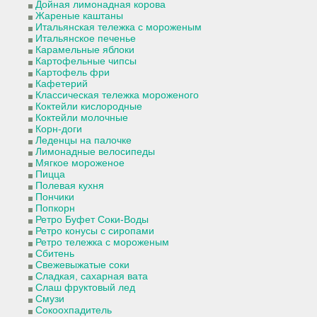
Дойная лимонадная корова
Жареные каштаны
Итальянская тележка с мороженым
Итальянское печенье
Карамельные яблоки
Картофельные чипсы
Картофель фри
Кафетерий
Классическая тележка мороженого
Коктейли кислородные
Коктейли молочные
Корн-доги
Леденцы на палочке
Лимонадные велосипеды
Мягкое мороженое
Пицца
Полевая кухня
Пончики
Попкорн
Ретро Буфет Соки-Воды
Ретро конусы с сиропами
Ретро тележка с мороженым
Сбитень
Свежевыжатые соки
Сладкая, сахарная вата
Слаш фруктовый лед
Смузи
Сокоохпадитель